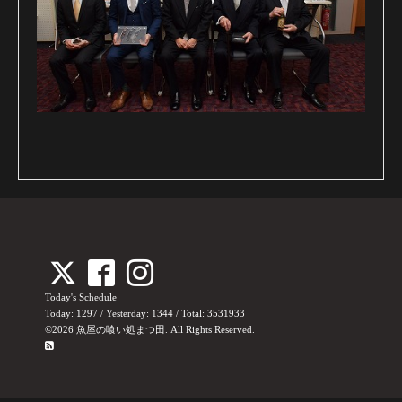
Today's Schedule
Today:
1297
/ Yesterday:
1344
/ Total:
3531933
©2026
魚屋の喰い処まつ田
. All Rights Reserved.