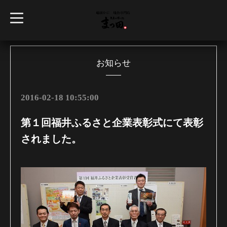
t
o
g
g
l
e
n
お知らせ
a
v
i
g
2016-02-18 10:55:00
a
t
i
第１回福井ふるさと企業表彰式にて表彰
o
n
されました。