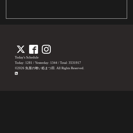
Today's Schedule
Today:
1281
/ Yesterday:
1344
/ Total:
3531917
©2026
魚屋の喰い処まつ田
. All Rights Reserved.