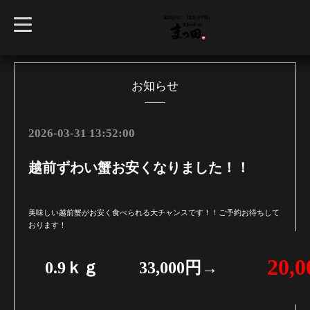
t
o
g
g
l
e
n
お知らせ
a
v
i
g
2026-03-31 13:52:00
a
t
i
越前ずわい蟹お安くなりました！！
o
n
美味しい越前蟹がお安く食べられる大チャンスです！！ご予約お待ちして
おります！
20,
0.9ｋｇ
33,000円
→