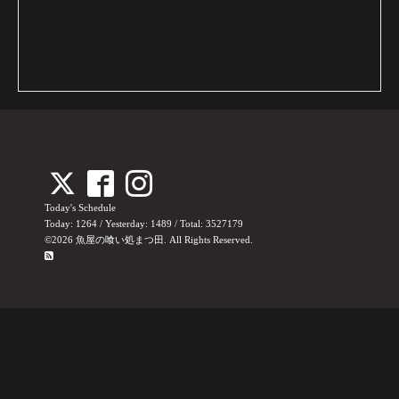
Today's Schedule
Today:
1264
/ Yesterday:
1489
/ Total:
3527179
©2026
魚屋の喰い処まつ田
. All Rights Reserved.