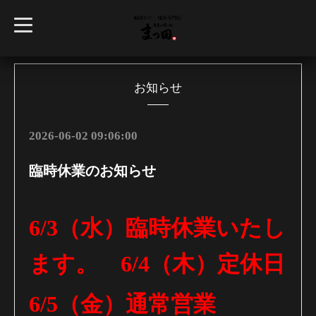
t
o
g
g
l
e
n
お知らせ
a
v
i
g
2026-06-02 09:06:00
a
t
i
臨時休業のお知らせ
o
n
6/3（水）臨時休業いたし
ます。 6/4（木）定休日
6/5（金）通常営業