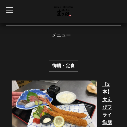
t
o
g
g
l
e
n
メニュー
a
v
i
g
a
t
i
御膳・定食
o
n
【2
本】
大え
びフ
ライ
御膳