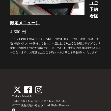
（ご
予約
者様
限定メニュー）
4,600
円
【セット内容】海老フライ（2本）・旬のお刺身・ご飯・汁物・小鉢・香
物 根強いファンを獲得しており、一度は見てみたくなる程のサイズです！
定食にお刺身をつけた御膳です。 ※こちらはご予約のお客様限定のメニュ
ーになります。お電話またはご予約ツールよりご予約お願いいたします。
Today's Schedule
Today:
930
/ Yesterday:
1344
/ Total:
3531566
©2026
魚屋の喰い処まつ田
. All Rights Reserved.