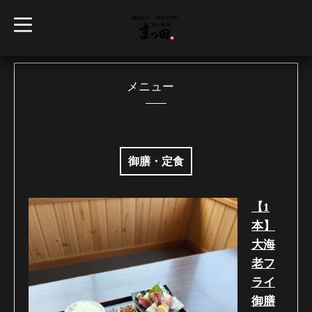
t
o
g
g
l
e
n
メニュー
a
v
i
g
a
t
i
御膳・定食
o
n
【1
本】
大海
老フ
ライ
御膳