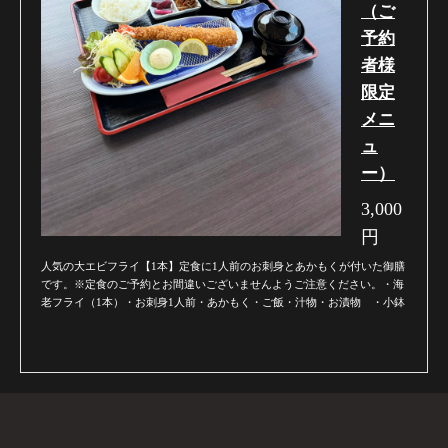
（ご
予約
者様
限定
メニ
ュ
ー）
3,000
円
人気の大エビフライ【1本】定食に1人前のお刺身とあかもくが付いた御膳
です。※定食のご予約とお間違いございませんようご注意ください。・海
老フライ（1本）・お刺身1人前・あかもく・ご飯・汁物・お漬物 ・小鉢