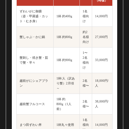
（時価）
ずわいがに御膳
1名
（姿・甲羅盛・カッ
1杯 約400g
様向
14,000円
ト・むき身）
け
約2
蟹しゃぶ・かに鍋
1杯 約800g
名様
27,000円
向け
1〜
蟹刺し・焼き蟹・茹
2名
1杯 約900g
33,000円
で蟹・半々
様向
け
1杯/人（訳あ
越前がにシェアプラ
2名
18,000円/
り蟹）2月頃
ン
様〜
人
～
1杯 約
2名
38,000円/
越前蟹フルコース
800g（1人
様〜
人
前）
1名
まつ田ずわい丼
1杯丸々使用
様向
14,000円