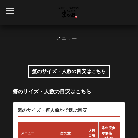
t
o
g
g
l
e
n
メニュー
a
v
i
g
a
t
i
蟹のサイズ・人数の目安はこちら
o
n
蟹のサイズ・人数の目安はこちら
蟹のサイズ・何人前かで選ぶ目安
昨年度参
人数
メニュー
蟹の量
考価格
目安