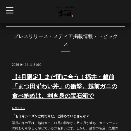
t
o
g
g
l
e
n
プレスリリース・メディア掲載情報・トピック
a
ス
v
i
g
a
t
2026-04-04 11:31:00
i
o
n
【4月限定】まだ間に合う！福井・越前
「まつ田ずわい丼」の衝撃。越前ガニの
食べ納めは、剥き身の宝石箱で
レストラン
「もう今シーズンは終わりだ」と諦めていませんか？
福井の冬の王様、越前ガニ。11月の解禁から数ヶ月が経ち、カニシーズン
の終わりを寂しく感じている方も多いはず。しかし、越前の名店「魚屋の