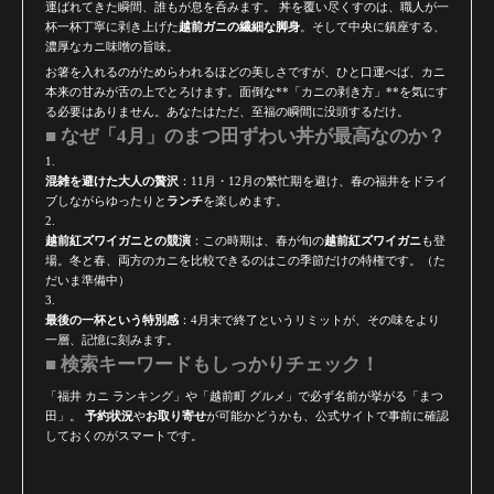
運ばれてきた瞬間、誰もが息を呑みます。 丼を覆い尽くすのは、職人が一
杯一杯丁寧に剥き上げた
越前ガニの繊細な脚身
。そして中央に鎮座する、
濃厚なカニ味噌の旨味。
お箸を入れるのがためらわれるほどの美しさですが、ひと口運べば、カニ
本来の甘みが舌の上でとろけます。面倒な**「カニの剥き方」**を気にす
る必要はありません。あなたはただ、至福の瞬間に没頭するだけ。
■ なぜ「4月」のまつ田ずわい丼が最高なのか？
混雑を避けた大人の贅沢
：11月・12月の繁忙期を避け、春の福井をドライ
ブしながらゆったりと
ランチ
を楽しめます。
越前紅ズワイガニとの競演
：この時期は、春が旬の
越前紅ズワイガニ
も登
場。冬と春、両方のカニを比較できるのはこの季節だけの特権です。（た
だいま準備中）
最後の一杯という特別感
：4月末で終了というリミットが、その味をより
一層、記憶に刻みます。
■ 検索キーワードもしっかりチェック！
「福井 カニ ランキング」や「越前町 グルメ」で必ず名前が挙がる「まつ
田」。
予約状況
や
お取り寄せ
が可能かどうかも、公式サイトで事前に確認
しておくのがスマートです。