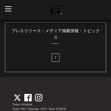
t
o
g
g
l
e
n
プレスリリース・メディア掲載情報・トピック
a
ス
v
i
g
a
t
i
1
o
n
Today's Schedule
Today:
602
/ Yesterday:
1633
/ Total:
3528150