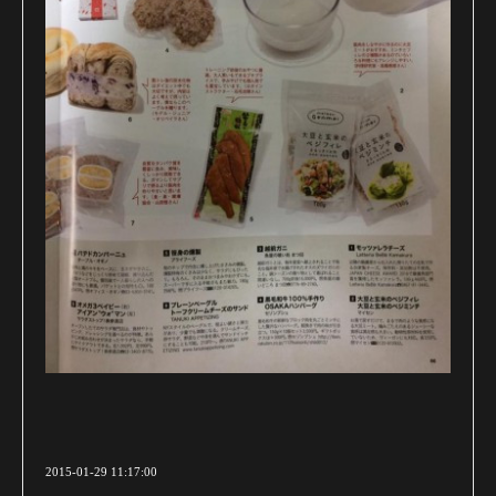
2015-01-29 11:17:00