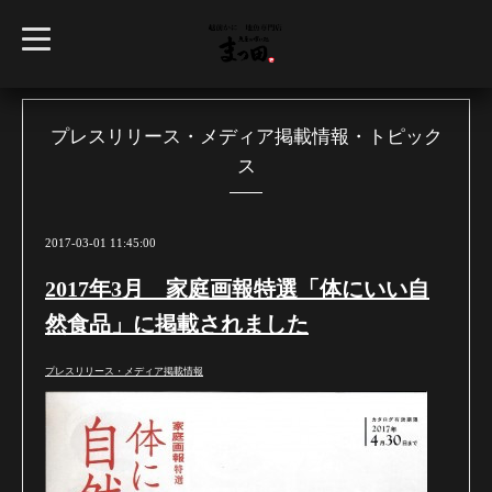
t
o
g
g
l
e
n
プレスリリース・メディア掲載情報・トピック
a
ス
v
i
g
a
t
2017-03-01 11:45:00
i
o
n
2017年3月 家庭画報特選「体にいい自
然食品」に掲載されました
プレスリリース・メディア掲載情報