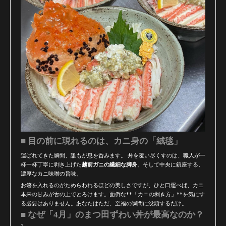
■ 目の前に現れるのは、カニ身の「絨毯」
運ばれてきた瞬間、誰もが息を呑みます。 丼を覆い尽くすのは、職人が一
杯一杯丁寧に剥き上げた
越前ガニの繊細な脚身
。そして中央に鎮座する、
濃厚なカニ味噌の旨味。
お箸を入れるのがためらわれるほどの美しさですが、ひと口運べば、カニ
本来の甘みが舌の上でとろけます。面倒な**「カニの剥き方」**を気にす
る必要はありません。あなたはただ、至福の瞬間に没頭するだけ。
■ なぜ「4月」のまつ田ずわい丼が最高なのか？