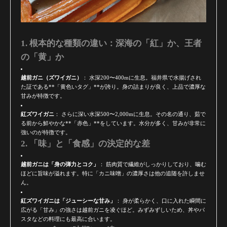
1. 根本的な種類の違い：深海の「紅」か、王者
の「黄」か
越前ガニ（ズワイガニ）
： 水深200〜400mに生息。福井県で水揚げされ
た証である**「黄色いタグ」**が誇り。身の詰まりが良く、上品で濃厚な
甘みが特徴です。
紅ズワイガニ
： さらに深い水深500〜2,000mに生息。その名の通り、茹で
る前から鮮やかな**「赤色」**をしています。水分が多く、甘みが非常に
強いのが特徴です。
2. 「味」と「食感」の決定的な差
越前ガニは「身の弾力とコク」
： 筋肉質で繊維がしっかりしており、噛む
ほどに旨味が溢れます。特に「カニ味噌」の濃厚さは他の追随を許しませ
ん。
紅ズワイガニは「ジューシーな甘み」
： 身が柔らかく、口に入れた瞬間に
広がる「甘み」の強さは越前ガニを凌ぐほど。みずみずしいため、丼やパ
スタなどの料理にも最高に合います。