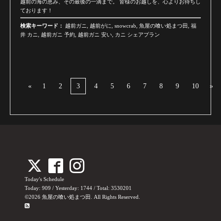
越前の海の恵み、その最後の一滴まで。 皆様のお越しを、心よりお待ちし
ております！
検索キーワード：
越前ガニ, 越前がに, snowcrab, 魚屋の喰い処まつ田, 福
井 カニ, 越前ガニ 予約, 越前ガニ 安い, カニ シェアプラン
«
1
2
3
4
5
6
7
8
9
10
»
Today's Schedule
Today:
909
/ Yesterday:
1744
/ Total:
3530201
©2026
魚屋の喰い処まつ田
. All Rights Reserved.