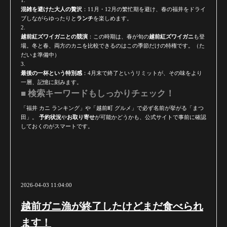
混雑を避けた大人の贅沢
：11月・12月の繁忙期を避け、春の福井をドライ
ブしながらゆったりと
ランチ
を楽しめます。
越前紅ズワイガニとの競演
：この時期は、春が旬の
越前紅ズワイガニ
も登
場。冬と春、両方のカニを比較できるのはこの季節だけの特権です。（た
だいま準備中）
最後の一杯という特別感
：4月末で終了というリミットが、その味をより
一層、記憶に刻みます。
■ 検索キーワードもしっかりチェック！
「福井 カニ ランキング」や「越前町 グルメ」で必ず名前が挙がる「まつ
田」。
予約状況
や
お取り寄せ
が可能かどうかも、公式サイトで事前に確認
しておくのがスマートです。
2026-04-03 11:04:00
越前ガニ漁が終了したけどまだ食べられ
ます！