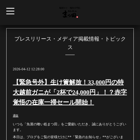
t
o
g
g
l
e
n
プレスリリース・メディア掲載情報・トピック
a
ス
v
i
g
a
t
2026-04-12 12:28:00
i
o
n
【緊急号外】生け簀解放！33,000円の特
大越前ガニが「2杯で24,000円」！？赤字
覚悟の在庫一掃セール開始！
通販
いつも「魚屋の喰い処まつ田」をご愛顧いただき、誠にありがとうござい
ます。
本日は、ブログをご覧の皆様だけに**「緊急のお知らせ」**がございま