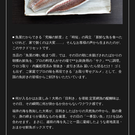
■ 魚屋だからできる「究極の鮮度」と「時短」の両立 「新鮮な魚を食べた
いけれど、家で捌くのは大変……」 そんなお客様の声から生まれたのが、
このサクドリセットです。
当店の「魚屋の喰い処まつ田」では、その日の朝に水揚げされたばかりの
朝獲れ鮮魚を、プロの料理人がその場で**お刺身用の「サク」**に調理。
ウロコ取り・内臓処理済み 骨抜き・皮引き済み 届いたら切るだけ！ ゴミ
も出ず、ご家庭でプロの味を再現できる「お取り寄せグルメ」として、全
国の魚好きの皆様からご好評をいただいています。
■ 何が入るかはお楽しみ！大将の「目利き」を堪能 定置網漁の醍醐味は、
その日、その瞬間に何が掛かるか分からないワクワク感です。
福井の海を熟知した大将が、目利きしたばかりの天然魚の中から、脂の乗
り、身の締まりが最高なものを厳選。 その日の「一番旨い魚」だけを詰め
合わせます。 まさに、越前の海を丸ごと一皿に凝縮したような産地直送・
おまかせ鮮魚ボックスです。