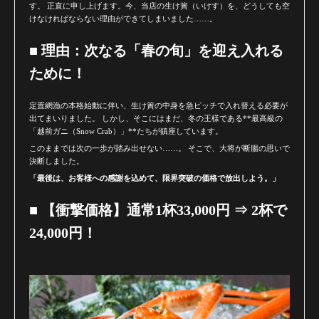
す。 正直に申し上げます。今、当店の生け簀（いけす）を、どうしても空
けなければならない理由ができてしまいました……。
■ 理由：次なる「春の旬」を迎え入れる
ために！
定置網漁の本格始動に伴い、生け簀の中身を急ピッチで入れ替える必要が
出てまいりました。 しかし、そこにはまだ、冬の王様である**最高級の
「越前ガニ（Snow Crab）」**たちが鎮座しています。
このままでは次の一歩が踏み出せない……。 そこで、大将が断腸の思いで
決断しました。
「最後は、お客様への感謝を込めて、限界突破の価格で放出しよう。」
■ 【衝撃価格】通常1杯33,000円 ⇒ 2杯で
24,000円！