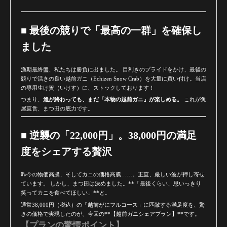
■ 最後の競りで「最高の一群」を確保し
ました
漁期最終盤、私たちは勝負に出ました。 目利きのプライドをかけ、最後の
競りで活きの良い越前ガニ（Echizen Snow Crab）を大量に買い付け。当店
の専用生け簀（いけす）に、ストックしております！
つまり、
漁が終わっても、まだ「本物の越前ガニ」が楽しめる。
これが魚
屋直営、まつ田の底力です。
■ 逆襲の「22,000円」。38,000円の満足
度をシェアする贅沢
昨今の物価高騰、そしてカニの価格高騰……。正直、厳しい波が押し寄せ
ています。 しかし、まつ田は決めました。**「最後くらい、思いっきり
笑ってカニを食べてほしい」**と。
通常38,000円（税込）の「越前がにフルコース」に匹敵する満足度を、驚
きの価格で実現したのが、今回の**【越前ガニシェアプラン】**です。
【プランの驚愕ポイント】