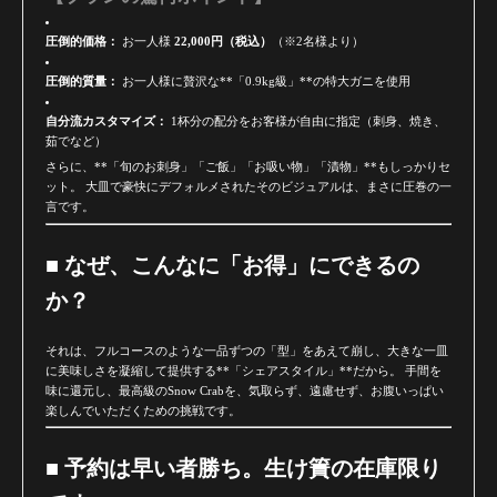
圧倒的価格：
お一人様
22,000円（税込）
（※2名様より）
圧倒的質量：
お一人様に贅沢な**「0.9kg級」**の特大ガニを使用
自分流カスタマイズ：
1杯分の配分をお客様が自由に指定（刺身、焼き、
茹でなど）
さらに、**「旬のお刺身」「ご飯」「お吸い物」「漬物」**もしっかりセ
ット。 大皿で豪快にデフォルメされたそのビジュアルは、まさに圧巻の一
言です。
■ なぜ、こんなに「お得」にできるの
か？
それは、フルコースのような一品ずつの「型」をあえて崩し、大きな一皿
に美味しさを凝縮して提供する**「シェアスタイル」**だから。 手間を
味に還元し、最高級のSnow Crabを、気取らず、遠慮せず、お腹いっぱい
楽しんでいただくための挑戦です。
■ 予約は早い者勝ち。生け簀の在庫限り