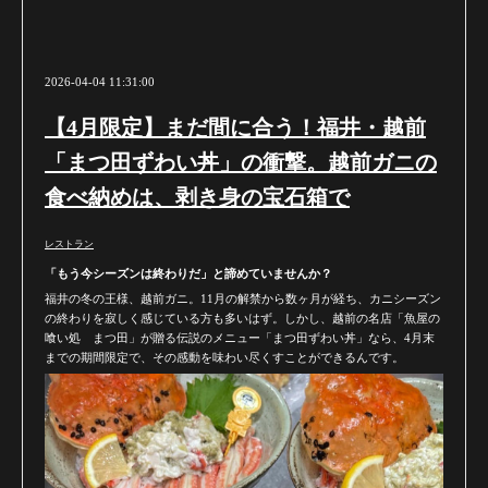
2026-04-04 11:31:00
【4月限定】まだ間に合う！福井・越前
「まつ田ずわい丼」の衝撃。越前ガニの
食べ納めは、剥き身の宝石箱で
レストラン
「もう今シーズンは終わりだ」と諦めていませんか？
福井の冬の王様、越前ガニ。11月の解禁から数ヶ月が経ち、カニシーズン
の終わりを寂しく感じている方も多いはず。しかし、越前の名店「魚屋の
喰い処 まつ田」が贈る伝説のメニュー「まつ田ずわい丼」なら、4月末
までの期間限定で、その感動を味わい尽くすことができるんです。