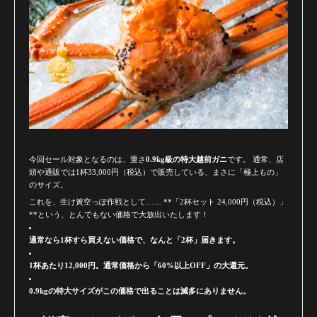
今回セール対象となるのは、重さ
0.9kg級の特大越前ガニ
です。 通常、店
頭や通販では1杯33,000円（税込）で販売している、まさに「極上もの」
のサイズ。
これを、生け簀空っぽ作戦として…… **「2杯セット 24,000円（税込）」
**という、とんでもない価格で大放出いたします！
通常なら1杯すら買えない価格で、なんと「2杯」届きます。
1杯あたり12,000円。通常価格から「60%以上OFF」の大還元。
0.9kgの特大サイズがこの価格で出ることは滅多にありません。