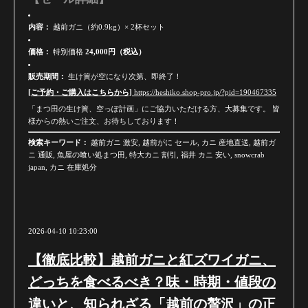
内容：
越前ガニ（約0.9kg）× 2杯セット
価格：
特別価格
24,000円（税込）
販売期間：
生け簀が空になり次第、即終了！
[ご予約・ご購入はこちらから]
https://heshiko.shop-pro.jp/?pid=190467335
「まつ田の生け簀、空っぽ計画」にご協力いただける方、大募集です。 皆
様からの熱いご注文、お待ちしております！
検索キーワード：
越前ガニ 激安, 越前がに セール, カニ 産地直送, 越前ガ
ニ 通販, 魚屋の喰い処まつ田, 特大カニ 割引, 福井 カニ 安い, snowcrab
japan, カニ 在庫処分
2026-04-10 10:23:00
【徹底比較】越前ガニと紅ズワイガニ、
どっちを食べるべき？味・時期・値段の
違いと、知られざる「越前の贅沢」の正