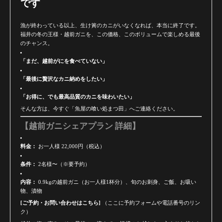
です
漁が終わっている以上、生け簀のカニがいなくなれば、本当に終了です。
福井の冬の王様・越前ガニを、この価格、このボリュームで楽しめる最後
のチャンス。
「まだ、越前がにを食べていない」
「最後に贅沢なカニ納めをしたい」
「お得に、でも最高品質のカニを味わいたい」
そんな方は、今すぐ「魚屋の喰い処まつ田」へご連絡ください。
【越前ガニシェアプラン 詳細】
料金：
お一人様 22,000円（税込）
条件：
2名様〜（※要予約）
内容：
0.9kgの越前ガニ（お一人様1杯分）、旬のお刺身、ご飯、お吸い
物、漬物
[ご予約・お問い合わせはこちら]
（ここに予約フォームや電話番号のリン
ク）