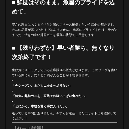
■ 鮮度はそのまま。魚屋のプライドを込
めて。
安さの理由はあくまで「生け簀のスペース確保」という店側の都合です。
カニの品質が落ちたわけではありません。 魚屋のプライドをかけ、身の詰
まった、活きの良い越前ガニを最高の状態でご用意します。
■ 【残りわずか】早い者勝ち、無くなり
次第終了です！
生け簀にストックしている在庫限りの販売となります。 このブログを書い
ている間にも、次々と予約が入ることが予想されます。
「今シーズン、まだカニを食べ足りない」
「特大の越前ガニを、家族でお腹いっぱい食べたい」
「とにかく、本物を賢く手に入れたい」
迷っている時間はありません。今すぐお電話、またはサイトより確保して
ください！
【セール詳細】