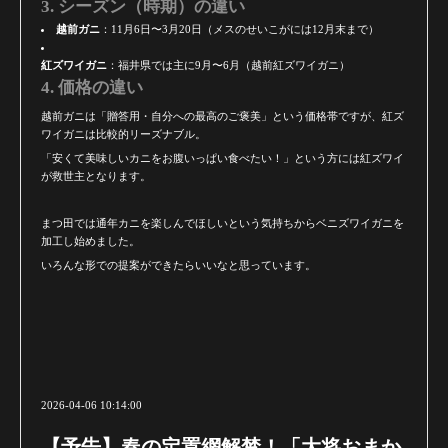
3. シーズン（時期）の違い
越前ガニ
：11月6日〜3月20日（メスのせいこがには12月末まで）
紅ズワイガニ
：福井県では主に9月〜6月（越前紅ズワイガニ）
4. 価格の違い
越前ガニは「贈答用・自分への最高のご褒美」という価格帯ですが、紅ズ
ワイガニは比較的リーズナブル。
「安くて美味しいカニをお腹いっぱい食べたい！」という方には紅ズワイ
が救世主となります。
まつ田では通年カニを楽しんでほしいという気持ちからベニズワイガニを
加工し始めました。
いろんな形での提案ができたらいいなと思っています。
2026-04-06 10:14:00
【予告】春の定置網解禁！「大将おまか