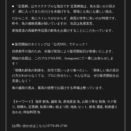
■ 「定置網」はサステナブルな漁法です 定置網漁は、魚を追いかけ回さ
ず、網に入ってきた分だけを水揚げする、環境にも魚にも優しい漁法。
だからこそ、魚にストレスがかからず、身質が非常に良いのが特徴です。
昨今、魚の価格高騰が続いていますが、当店は魚屋直営。
産地直送の高級料亭品質の鮮魚をお届けすることにこだわっています。
■ 販売開始のタイミングは「公式SNS」でチェック！
自然相手の漁のため、水揚げ状況により販売開始日が前後いたします。
開始の合図は、このブログやLINE、Instagramにて一番にお知らせしま
す！
「朝獲れ鮮魚の刺身を、自宅で思いっきり食べたい」 「美味しい魚の見分
け方がわからなくても、プロに任せたい」 そんな方は、ぜひ販売開始をお
見逃しなく！
春の越前の恵み、最高の状態でお届けする準備は整っています。
【キーワード】 福井 鮮魚, 越前 魚, 産地直送 魚, お取り寄せ 刺身, サク取
り, 朝獲れ, 定置網, 魚屋の喰い処まつ田, 地魚 セット, 鮮魚 通販, 刺身盛り
合わせ, 時短料理 魚
[お問い合わせはこちら] 0776-89-2740